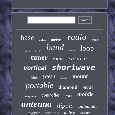
radio
base
meters
comet
cable
band
loop
yagi
wave
mast
tuner
rotor
rotator
shortwave
vertical
mount
yaesu
dual
high
portable
diamond
made
mobile
controller
wire
magnetic
antenna
dipole
automatic
active
antennas
analyzer
control