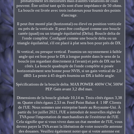
probablement les meilleures mais d'autres variations de coax
peuvent. Être utilisé tant qu'ils sont d'une impédance de 50 ohms.
La boucle est livrée avec trois isolateurs pour fournir des points
d'ancrage.
Il peut être monté plat (horizontal) ou élevé en position verticale
ou près de la verticale. Il peut être configuré comme une boucle
carrée (quad) ou un triangle équilatéral (Delta). Boucle delta de
l'onde complète. Configuré comme une boucle delta ou un
triangle équilatéral, s'il est placé à plat sera bon pour près de DX.
Si vertical, ou presque vertical. Fournira un rayonnement à faible
angle qui est bon pour le DX à longue portée dans le sens de la
boucle (en regardant directement à l'avant) et près de DX sur les
côtés. La boucle quadruple de l'onde complète si posée
horizontalement sera bonne pour NVIS, si un gain vertical de 2,8
dBD. La pente à 45 degrés fournira un DX à faible angle.
Spécifications de la boucle delta. MAX POWER 400W CW, 500W
PEP. Gain avant 3,2 dbd max.
Dimensions de la boucle globale 10,14 m. Trois côtés égaux 3,38
m. Quatre côtés égaux 2,53 m. Feed Point Balun 4: 1 HP. Clients
de l'UE: Nous sommes une entreprise basée au Royaume-Uni. À
partir du 1er juillet 2021, l'UE a introduit de nouvelles règles de
TVA pour l'importation de marchandises de l'extérieur de l'UE.
Cela signifie que si vous vivez dans un état membre de l'UE, vous
devrez payer la TVA avant la libération de votre nouvelle antenne
des douanes. Veuillez également noter que si votre antenne est